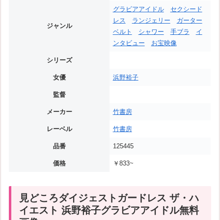
グラビアアイドル
セクシード
レス
ランジェリー
ガーター
ジャンル
ベルト
シャワー
手ブラ
イ
ンタビュー
お宝映像
シリーズ
女優
浜野裕子
監督
メーカー
竹書房
レーベル
竹書房
品番
125445
価格
￥833~
見どころダイジェストガードレス ザ・ハ
イエスト 浜野裕子グラビアアイドル無料