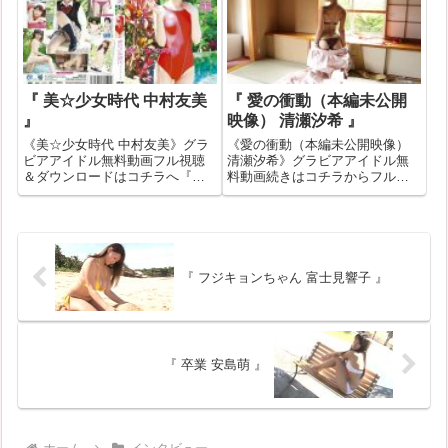
合もあります。その場合はバナ
一部作品はお試し無料動画が見
ーク...
れない場合もあります。その場
合は...
『 美☆少女時代 中村友美
『 愛の衝動（本編未公開
』
映像） 清瀬汐希 』
《美☆少女時代 中村友美》グラ
《愛の衝動（本編未公開映像）
ビアアイドル無料動画フル視聴
清瀬汐希》グラビアアイドル無
＆ダウンロードはコチラへ『美
料動画続きはコチラからフル視
☆少女時代 中村友美』の作品ID
聴＆ダウンロードはコチラへ
が141150のグラビアアイドル無
『愛の衝動（本編未公開映像）
料動画紹介！一部作品はお試し
清瀬汐希』の作品IDが492457の
無料動画が見れない場合もあり
グラビアアイドル無料動画紹
ます。その場合はバナークリッ
介！一部作品はお試し無料動画
クで...
が見れな...
『 フジキョンちゃん 富士見響子 』
『 卒業 安島萌 』