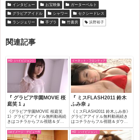
インタビュー
お宝映像
ガーターベルト
グラビアアイドル
シャワー
セクシードレス
ランジェリー
手ブラ
竹書房
浜野裕子
関連記事
HD（ハイビジョン）
イーネット・フロンティア
『 グラビア学園MOVIE 桜
『 ミスFLASH2011 鈴木
庭笑 1 』
ふみ奈 』
《グラビア学園MOVIE 桜庭笑
《ミスFLASH2011 鈴木ふみ奈》
1》グラビアアイドル無料動画続
グラビアアイドル無料動画続き
きはコチラからフル視聴＆ダウ
はコチラからフル視聴＆ダウン
ンロードはコチラへ『グラビア
ロードはコチラへ『ミス
学園MOVIE 桜庭笑 1』の作品ID
FLASH2011 鈴木ふみ奈』の作品
1stイメージ・デビュー作
HD（ハイビジョン）
が391833のグラビアアイドル無
IDが128973のグラビアアイドル