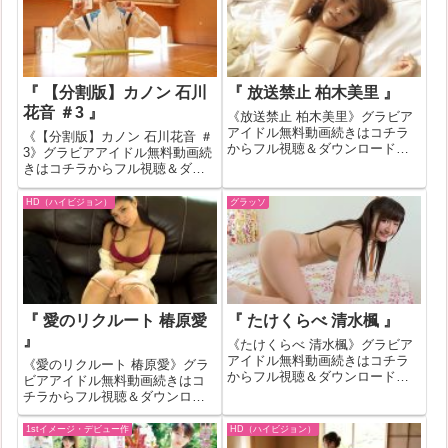
料動画紹介！一部作品はお試し
無料動画紹介！一部作品はお試
無料動画が見れない場...
し無料動画が見れない場...
『 【分割版】カノン 石川
『 放送禁止 柏木美里 』
花音 ＃3 』
《放送禁止 柏木美里》グラビア
アイドル無料動画続きはコチラ
《【分割版】カノン 石川花音 ＃
からフル視聴＆ダウンロードは
3》グラビアアイドル無料動画続
コチラへ『放送禁止 柏木美里』
きはコチラからフル視聴＆ダウ
の作品IDが453363のグラビアア
ンロードはコチラへ『【分割
イドル無料動画紹介！一部作品
版】カノン 石川花音 ＃3』の作
HD（ハイビジョン）
グラッソ
はお試し無料動画が見れない場
品IDが541583のグラビアアイド
合もあります。その場合はバナ
ル無料動画紹介！一部作品はお
ーク...
試し無料動画が見れない場合
も...
『 愛のリクルート 椿原愛
『 たけくらべ 清水楓 』
』
《たけくらべ 清水楓》グラビア
アイドル無料動画続きはコチラ
《愛のリクルート 椿原愛》グラ
からフル視聴＆ダウンロードは
ビアアイドル無料動画続きはコ
コチラへ『たけくらべ 清水楓』
チラからフル視聴＆ダウンロー
の作品IDが292479のグラビアア
ドはコチラへ『愛のリクルート
イドル無料動画紹介！一部作品
椿原愛』の作品IDが350156のグ
1stイメージ・デビュー作
HD（ハイビジョン）
はお試し無料動画が見れない場
ラビアアイドル無料動画紹介！