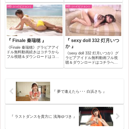
ードはコチラへ『むちっとラブ
コチラへ『フリラモ個撮LABO
浅川まりな』の作品IDが414873
Vol.93 奥村美香』の作品IDが
HD（ハイビジョン）
HD（ハイビジョン）
のグラビアアイドル無料動画紹
450263のグラビアアイドル無料
介！一部作品はお試し無料動画
動画紹介！一部作品はお試し無
が見れない場合もあります。そ
料動画が見れな...
の場...
『 Finale 秦瑞穂 』
『 sexy doll 332 灯月いつ
か 』
《Finale 秦瑞穂》グラビアアイ
ドル無料動画続きはコチラから
《sexy doll 332 灯月いつか》グ
フル視聴＆ダウンロードはコチ
ラビアアイドル無料動画フル視
ラへ『Finale 秦瑞穂』の作品ID
聴＆ダウンロードはコチラへ
が538957のグラビアアイドル無
『sexy doll 332 灯月いつか』の
料動画紹介！一部作品はお試し
作品IDが513598のグラビアアイ
無料動画が見れない場合もあり
ドル無料動画紹介！一部作品は
ます。その場合はバナ...
お試し無料動画が見れない場合
もあり...
『 夢で逢えたら･･･ 白浜さち 』
『 ラストダンスを貴方に 浅海ゆづき 』