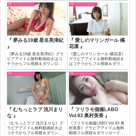
版】初雪 白雪りら ＃6』の作品
へ『【分割版】ファーストデー
HD（ハイビジョン）
HD（ハイビジョン）
IDが544124のグラビアアイドル
ト りさありさ ＃3』の作品IDが
無料動画紹介！一部作品はお試
539185のグラビアアイドル無料
し無料動画が見れない場合もあ
動画紹介！一部作品はお試し...
り...
『 夢みる19歳 星名美津紀
『 愛しのマリンガール 橘
』
花凛 』
《夢みる19歳 星名美津紀》グラ
《愛しのマリンガール 橘花凛》
ビアアイドル無料動画続きはコ
グラビアアイドル無料動画続き
チラからフル視聴＆ダウンロー
はコチラからフル視聴＆ダウン
ドはコチラへ『夢みる19歳 星名
ロードはコチラへ『愛しのマリ
美津紀』の作品IDが230759のグ
ンガール 橘花凛』の作品IDが
HD（ハイビジョン）
HD（ハイビジョン）
ラビアアイドル無料動画紹介！
239247のグラビアアイドル無料
一部作品はお試し無料動画が見
動画紹介！一部作品はお試し無
れない場合もあります。その
料動画が見れない場合もありま
場...
す。そ...
『 むちっとラブ 浅川まり
『 フリラモ個撮LABO
な 』
Vol.93 奥村美香 』
《むちっとラブ 浅川まりな》グ
《フリラモ個撮LABO Vol.93 奥
ラビアアイドル無料動画続きは
村美香》グラビアアイドル無料
コチラからフル視聴＆ダウンロ
動画フル視聴＆ダウンロードは