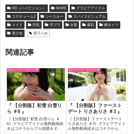
HD（ハイビジョン）
MARE
グラビアアイドル
コスチューム2
シースルー
スパイスビジュアル
メイド
巨乳
手ブラ
水着
爆乳
網タイツ
美少女
星乃うめ
関連記事
1stイメージ・デビュー作
1stイメージ・デビュー作
『 【分割版】初雪 白雪り
『 【分割版】ファースト
ら ＃6 』
デート りさありさ ＃3 』
《【分割版】初雪 白雪りら ＃
《【分割版】ファーストデート
6》グラビアアイドル無料動画続
りさありさ ＃3》グラビアアイド
きはコチラからフル視聴＆ダウ
ル無料動画続きはコチラからフ
ンロードはコチラへ『【分割
ル視聴＆ダウンロードはコチラ