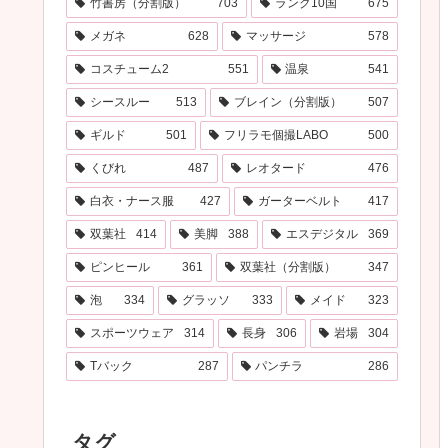
竹書房（分割版）
703
ランク10国
675
メガネ
628
マッサージ
578
コスチューム2
551
温泉
541
シースルー
513
ブレイン（分割版）
507
ギルド
501
フリラモ個撮LABO
500
くびれ
487
レオタード
476
白衣・ナース服
427
ガーターベルト
417
双葉社
414
美脚
388
エスデジタル
369
ピンヒール
361
双葉社（分割版）
347
泡
334
グラッソ
333
メイド
323
スポーツウェア
314
長身
306
岩場
304
Tバック
287
パンチラ
286
タグ