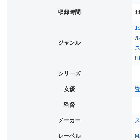
収録時間
1
1
ジャンル
H
シリーズ
女優
監督
メーカー
レーベル
M