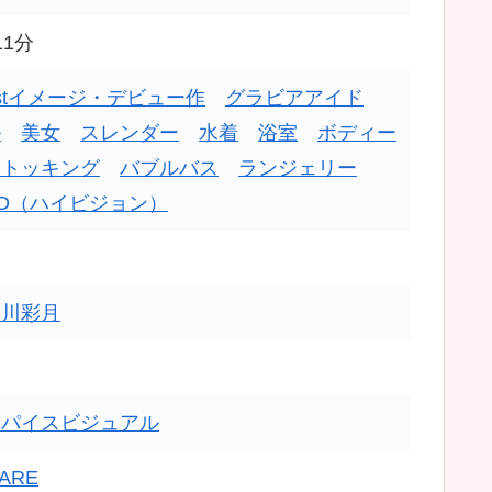
11分
stイメージ・デビュー作
グラビアアイド
ル
美女
スレンダー
水着
浴室
ボディー
ストッキング
バブルバス
ランジェリー
D（ハイビジョン）
皆川彩月
スパイスビジュアル
ARE