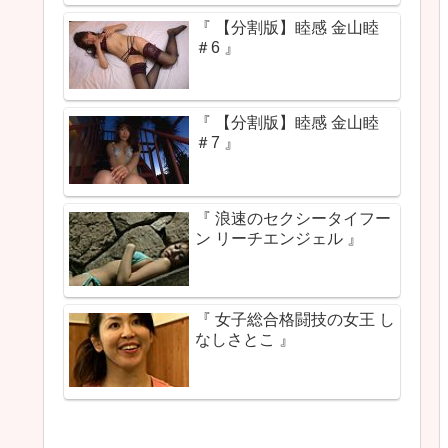
『 【分割版】睦感 金山睦
＃6 』
『 【分割版】睦感 金山睦
＃7 』
『 浪速のセクシータイフー
ン リーチエンジェル 』
『 女子総合格闘技の女王 し
なしさとこ 』