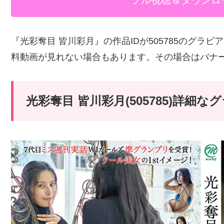
フル視聴＆ダウンロ
『光彩奪目 皆川彩月』の作品IDが505785のグラ
料動画が見れない場合もあります。その場合はバナ
光彩奪目 皆川彩月(505785)詳細