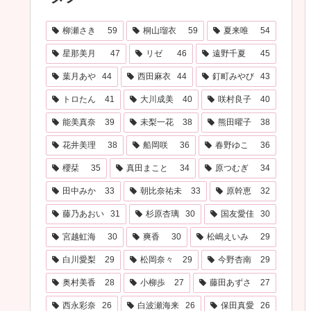
柳瀬さき
59
桐山瑠衣
59
夏来唯
54
星那美月
47
リゼ
46
遠野千夏
45
葉月あや
44
西田麻衣
44
釘町みやび
43
トロたん
41
大川成美
40
咲村良子
40
能美真奈
39
未梨一花
38
熊田曜子
38
花井美理
38
船岡咲
36
春野ゆこ
36
櫻栞
35
真田まこと
34
原つむぎ
34
田中みか
33
朝比奈祐未
33
原幹恵
32
藤乃あおい
31
杉原杏璃
30
国友愛佳
30
宮越虹海
30
爽香
30
松嶋えいみ
29
白川愛梨
29
松岡奈々
29
今野杏南
29
奥村美香
28
小柳歩
27
藤田あずさ
27
西永彩奈
26
白波瀬海来
26
保田真愛
26