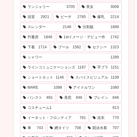
ランジェリー
3705
美女
3008
浴室
2921
ビーチ
2785
爆乳
2214
スレンダー
2148
分割版
1889
竹書房
1848
1stイメージ・デビュー作
1742
下着
1714
プール
1582
セクシー
1323
シャワー
1289
ラインコミュニケーションズ
1187
手ブラ
1151
ショートカット
1146
スパイスビジュアル
1109
MARE
1098
アイドルワン
1080
パンスト
891
美尻
846
ブレイン
846
コスチューム1
813
イーネット・フロンティア
781
浴衣
770
車
743
網タイツ
708
競泳水着
707