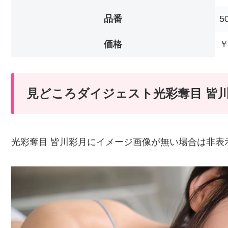
品番
5
価格
￥
見どころダイジェスト光彩奪目 皆
光彩奪目 皆川彩月にイメージ画像が無い場合は非表