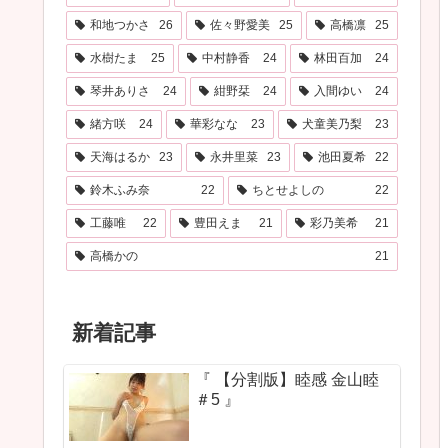
和地つかさ
26
佐々野愛美
25
高橋凛
25
水樹たま
25
中村静香
24
林田百加
24
琴井ありさ
24
紺野栞
24
入間ゆい
24
緒方咲
24
華彩なな
23
犬童美乃梨
23
天海はるか
23
永井里菜
23
池田夏希
22
鈴木ふみ奈
22
ちとせよしの
22
工藤唯
22
豊田えま
21
彩乃美希
21
高橋かの
21
新着記事
『 【分割版】睦感 金山睦
＃5 』