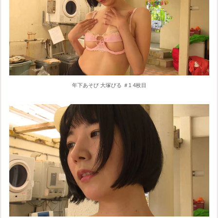
年下あそび 大塚びる ＃1 4枚目