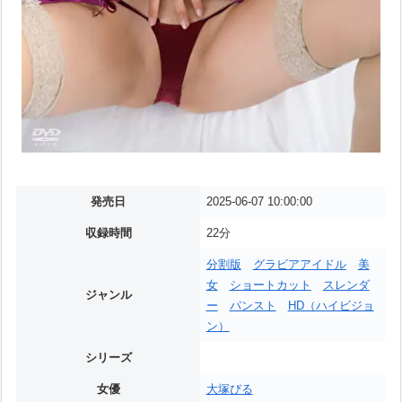
発売日
2025-06-07 10:00:00
収録時間
22分
分割版
グラビアアイドル
美
女
ショートカット
スレンダ
ジャンル
ー
パンスト
HD（ハイビジョ
ン）
シリーズ
女優
大塚びる