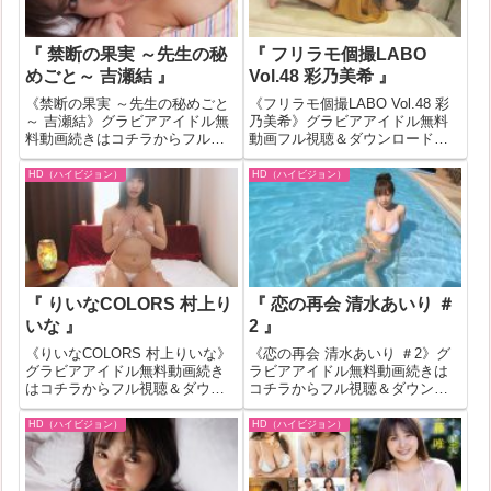
『 禁断の果実 ～先生の秘
『 フリラモ個撮LABO
めごと～ 吉瀬結 』
Vol.48 彩乃美希 』
《禁断の果実 ～先生の秘めごと
《フリラモ個撮LABO Vol.48 彩
～ 吉瀬結》グラビアアイドル無
乃美希》グラビアアイドル無料
料動画続きはコチラからフル視
動画フル視聴＆ダウンロードは
聴＆ダウンロードはコチラへ
コチラへ『フリラモ個撮LABO
『禁断の果実 ～先生の秘めごと
Vol.48 彩乃美希』の作品IDが
HD（ハイビジョン）
HD（ハイビジョン）
～ 吉瀬結』の作品IDが468663の
449067のグラビアアイドル無料
グラビアアイドル無料動画紹
動画紹介！一部作品はお試し無
介！一部作品はお試し無料動画
料動画が見れな...
が見...
『 りいなCOLORS 村上り
『 恋の再会 清水あいり ＃
いな 』
2 』
《りいなCOLORS 村上りいな》
《恋の再会 清水あいり ＃2》グ
グラビアアイドル無料動画続き
ラビアアイドル無料動画続きは
はコチラからフル視聴＆ダウン
コチラからフル視聴＆ダウンロ
ロードはコチラへ『りいな
ードはコチラへ『恋の再会 清水
COLORS 村上りいな』の作品ID
あいり ＃2』の作品IDが511155
HD（ハイビジョン）
HD（ハイビジョン）
が402869のグラビアアイドル無
のグラビアアイドル無料動画紹
料動画紹介！一部作品はお試し
介！一部作品はお試し無料動画
無料動画が見れない場合もあ
が見れない場合もあります。