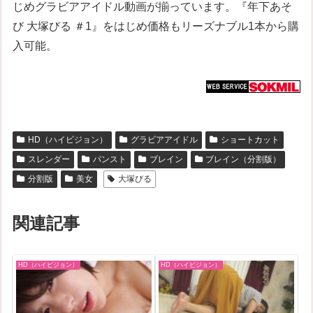
じめグラビアアイドル動画が揃っています。『年下あそ
び 大塚びる ＃1』をはじめ価格もリーズナブル1本から購
入可能。
HD（ハイビジョン）
グラビアアイドル
ショートカット
スレンダー
パンスト
ブレイン
ブレイン（分割版）
分割版
美女
大塚びる
関連記事
HD（ハイビジョン）
HD（ハイビジョン）