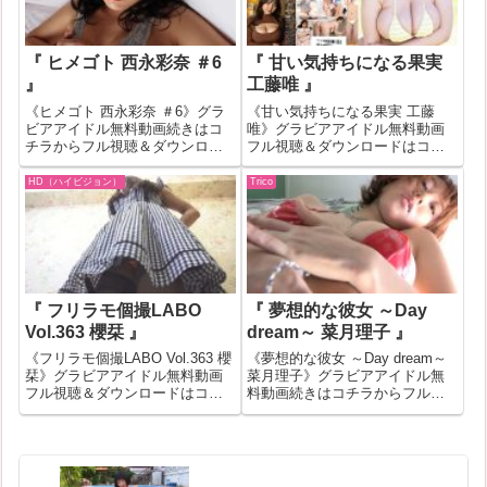
り...
そ...
『 ヒメゴト 西永彩奈 ＃6
『 甘い気持ちになる果実
』
工藤唯 』
《ヒメゴト 西永彩奈 ＃6》グラ
《甘い気持ちになる果実 工藤
ビアアイドル無料動画続きはコ
唯》グラビアアイドル無料動画
チラからフル視聴＆ダウンロー
フル視聴＆ダウンロードはコチ
ドはコチラへ『ヒメゴト 西永彩
ラへ『甘い気持ちになる果実 工
奈 ＃6』の作品IDが531865のグ
藤唯』の作品IDが422692のグラ
HD（ハイビジョン）
Trico
ラビアアイドル無料動画紹介！
ビアアイドル無料動画紹介！一
一部作品はお試し無料動画が見
部作品はお試し無料動画が見れ
れない場合もあります。その
ない場合もあります。その場合
場...
はバナ...
『 フリラモ個撮LABO
『 夢想的な彼女 ～Day
Vol.363 櫻栞 』
dream～ 菜月理子 』
《フリラモ個撮LABO Vol.363 櫻
《夢想的な彼女 ～Day dream～
栞》グラビアアイドル無料動画
菜月理子》グラビアアイドル無
フル視聴＆ダウンロードはコチ
料動画続きはコチラからフル視
ラへ『フリラモ個撮LABO
聴＆ダウンロードはコチラへ
Vol.363 櫻栞』の作品IDが461188
『夢想的な彼女 ～Day dream～
のグラビアアイドル無料動画紹
菜月理子』の作品IDが95176のグ
介！一部作品はお試し無料動画
ラビアアイドル無料動画紹介！
が見れない場...
一部作品はお試...