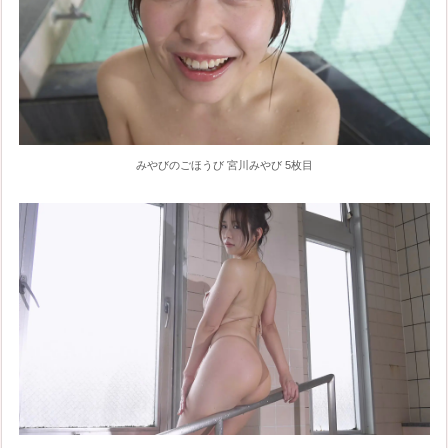
みやびのごほうび 宮川みやび 5枚目