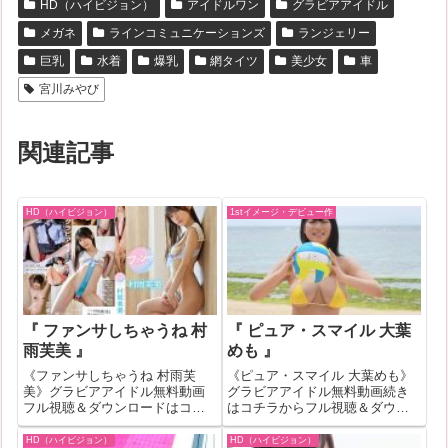
HD（ハイビジョン）
アイドルワン
グラビアアイドル
メガネ
ラインコミュニケーションズ
ランジェリー
巨乳
水着
爆乳
網タイツ
美少女
車
宮川みやび
関連記事
HD（ハイビジョン）
1stイメージ・デビュー作
『 ファンサしちゃうね 村
『 ピュア・スマイル 大葉
雨芙美 』
めも 』
《ファンサしちゃうね 村雨芙
《ピュア・スマイル 大葉めも》
美》グラビアアイドル無料動画
グラビアアイドル無料動画続き
フル視聴＆ダウンロードはコチ
はコチラからフル視聴＆ダウン
ラへ『ファンサしちゃうね 村雨
ロードはコチラへ『ピュア・ス
芙美』の作品IDが515082のグラ
マイル 大葉めも』の作品IDが
HD（ハイビジョン）
HD（ハイビジョン）