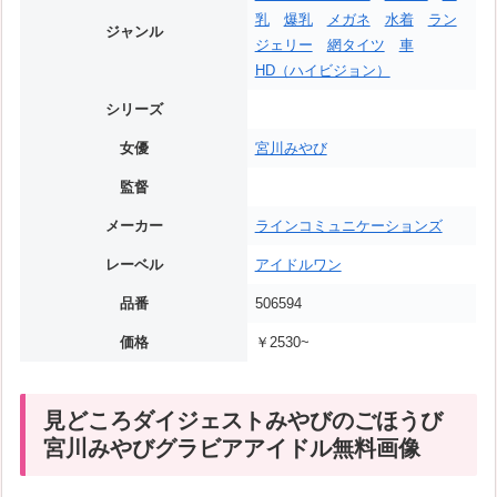
乳
爆乳
メガネ
水着
ラン
ジャンル
ジェリー
網タイツ
車
HD（ハイビジョン）
シリーズ
女優
宮川みやび
監督
メーカー
ラインコミュニケーションズ
レーベル
アイドルワン
品番
506594
価格
￥2530~
見どころダイジェストみやびのごほうび
宮川みやびグラビアアイドル無料画像