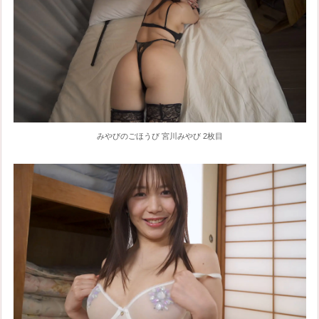
みやびのごほうび 宮川みやび 2枚目