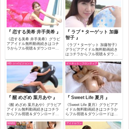
ビアアイドル無料動画紹介！一
393966のグラビアアイドル無料
部作品はお試し無料動画が見れ
動画紹介！一部作品はお試し無
ない場合もあります。その場合
料動画が見れない場合もありま
はバナ...
す。そ...
『 恋する美希 井手美希 』
『 ラブ＊ターゲット 加藤
智子 』
《恋する美希 井手美希》グラビ
アアイドル無料動画続きはコチ
《ラブ＊ターゲット 加藤智子》
ラからフル視聴＆ダウンロード
グラビアアイドル無料動画続き
はコチラへ『恋する美希 井手美
はコチラからフル視聴＆ダウン
希』の作品IDが530950のグラビ
ロードはコチラへ『ラブ＊ター
アアイドル無料動画紹介！一部
ゲット 加藤智子』の作品IDが
HD（ハイビジョン）
イーネット・フロンティア
作品はお試し無料動画が見れな
214822のグラビアアイドル無料
い場合もあります。その場合は
動画紹介！一部作品はお試し無
バナ...
料動画が見れない場合もありま
す。そ...
『 醒 めざめ 葉月あや 』
『 Sweet Life 夏月 』
《醒 めざめ 葉月あや》グラビア
《Sweet Life 夏月》グラビアア
アイドル無料動画続きはコチラ
イドル無料動画続きはコチラか
からフル視聴＆ダウンロードは
らフル視聴＆ダウンロードはコ
コチラへ『醒 めざめ 葉月あや』
チラへ『Sweet Life 夏月』の作
の作品IDが265862のグラビアア
品IDが112661のグラビアアイド
MARE
アイドルワン
イドル無料動画紹介！一部作品
ル無料動画紹介！一部作品はお