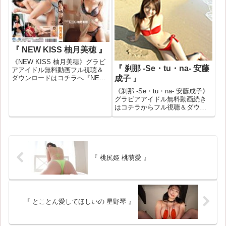
はお試し無料動画が見れない場
試し無料動画が見れない場合も
合もあります。その場合はバ
あります。そ...
ナ...
『 NEW KISS 柚月美穂 』
《NEW KISS 柚月美穂》グラビ
『 刹那 -Se・tu・na- 安藤
アアイドル無料動画フル視聴＆
成子 』
ダウンロードはコチラへ『NEW
KISS 柚月美穂』の作品IDが
《刹那 -Se・tu・na- 安藤成子》
91710のグラビアアイドル無料動
グラビアアイドル無料動画続き
画紹介！一部作品はお試し無料
はコチラからフル視聴＆ダウン
動画が見れない場合もありま
ロードはコチラへ『刹那 -Se・
す。その場合はバナークリ...
tu・na- 安藤成子』の作品IDが
39846のグラビアアイドル無料動
画紹介！一部作品はお試し無料
動画が見れない...
『 桃尻姫 桃萌愛 』
『 とことん愛してほしいの 星野琴 』