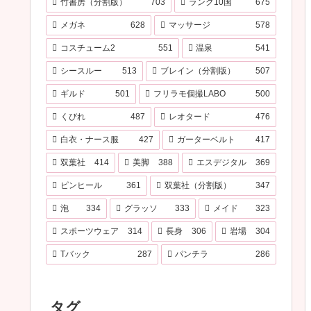
竹書房（分割版）
703
ランク10国
675
メガネ
628
マッサージ
578
コスチューム2
551
温泉
541
シースルー
513
ブレイン（分割版）
507
ギルド
501
フリラモ個撮LABO
500
くびれ
487
レオタード
476
白衣・ナース服
427
ガーターベルト
417
双葉社
414
美脚
388
エスデジタル
369
ピンヒール
361
双葉社（分割版）
347
泡
334
グラッソ
333
メイド
323
スポーツウェア
314
長身
306
岩場
304
Tバック
287
パンチラ
286
タグ