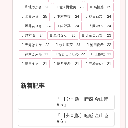
和地つかさ
26
佐々野愛美
25
高橋凛
25
水樹たま
25
中村静香
24
林田百加
24
琴井ありさ
24
紺野栞
24
入間ゆい
24
緒方咲
24
華彩なな
23
犬童美乃梨
23
天海はるか
23
永井里菜
23
池田夏希
22
鈴木ふみ奈
22
ちとせよしの
22
工藤唯
22
豊田えま
21
彩乃美希
21
高橋かの
21
新着記事
『 【分割版】睦感 金山睦
＃5 』
『 【分割版】睦感 金山睦
＃6 』