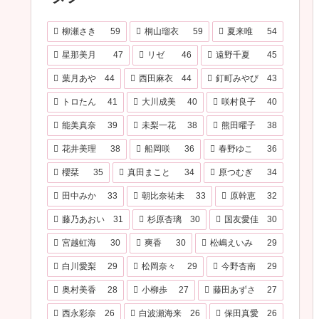
柳瀬さき
59
桐山瑠衣
59
夏来唯
54
星那美月
47
リゼ
46
遠野千夏
45
葉月あや
44
西田麻衣
44
釘町みやび
43
トロたん
41
大川成美
40
咲村良子
40
能美真奈
39
未梨一花
38
熊田曜子
38
花井美理
38
船岡咲
36
春野ゆこ
36
櫻栞
35
真田まこと
34
原つむぎ
34
田中みか
33
朝比奈祐未
33
原幹恵
32
藤乃あおい
31
杉原杏璃
30
国友愛佳
30
宮越虹海
30
爽香
30
松嶋えいみ
29
白川愛梨
29
松岡奈々
29
今野杏南
29
奥村美香
28
小柳歩
27
藤田あずさ
27
西永彩奈
26
白波瀬海来
26
保田真愛
26