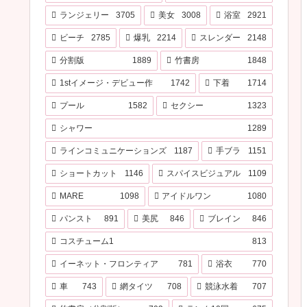
ランジェリー
3705
美女
3008
浴室
2921
ビーチ
2785
爆乳
2214
スレンダー
2148
分割版
1889
竹書房
1848
1stイメージ・デビュー作
1742
下着
1714
プール
1582
セクシー
1323
シャワー
1289
ラインコミュニケーションズ
1187
手ブラ
1151
ショートカット
1146
スパイスビジュアル
1109
MARE
1098
アイドルワン
1080
パンスト
891
美尻
846
ブレイン
846
コスチューム1
813
イーネット・フロンティア
781
浴衣
770
車
743
網タイツ
708
競泳水着
707