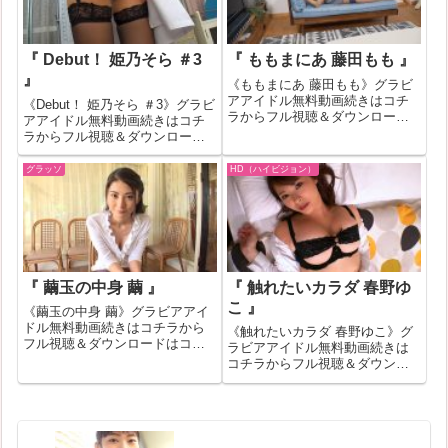
ります...
『 Debut！ 姫乃そら ＃3
『 ももまにあ 藤田もも 』
』
《ももまにあ 藤田もも》グラビ
アアイドル無料動画続きはコチ
《Debut！ 姫乃そら ＃3》グラビ
ラからフル視聴＆ダウンロード
アアイドル無料動画続きはコチ
はコチラへ『ももまにあ 藤田も
ラからフル視聴＆ダウンロード
も』の作品IDが397971のグラビ
はコチラへ『Debut！ 姫乃そら
アアイドル無料動画紹介！一部
＃3』の作品IDが529407のグラビ
グラッソ
HD（ハイビジョン）
作品はお試し無料動画が見れな
アアイドル無料動画紹介！一部
い場合もあります。その場合は
作品はお試し無料動画が見れな
バナ...
い場合もあります...
『 繭玉の中身 繭 』
『 触れたいカラダ 春野ゆ
こ 』
《繭玉の中身 繭》グラビアアイ
ドル無料動画続きはコチラから
《触れたいカラダ 春野ゆこ》グ
フル視聴＆ダウンロードはコチ
ラビアアイドル無料動画続きは
ラへ『繭玉の中身 繭』の作品ID
コチラからフル視聴＆ダウンロ
が260490のグラビアアイドル無
ードはコチラへ『触れたいカラ
料動画紹介！一部作品はお試し
ダ 春野ゆこ』の作品IDが343183
無料動画が見れない場合もあり
のグラビアアイドル無料動画紹
ます。その場合はバナークリッ
介！一部作品はお試し無料動画
クで...
が見れない場合もあります。そ