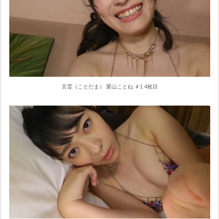
言霊（ことだま） 栗山ことね ＃1 4枚目