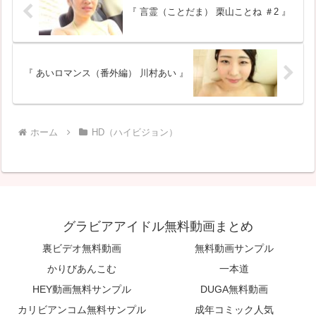
の場...
『 言霊（ことだま） 栗山ことね ＃2 』
『 あいロマンス（番外編） 川村あい 』
ホーム
HD（ハイビジョン）
グラビアアイドル無料動画まとめ
裏ビデオ無料動画
無料動画サンプル
かりびあんこむ
一本道
HEY動画無料サンプル
DUGA無料動画
カリビアンコム無料サンプル
成年コミック人気