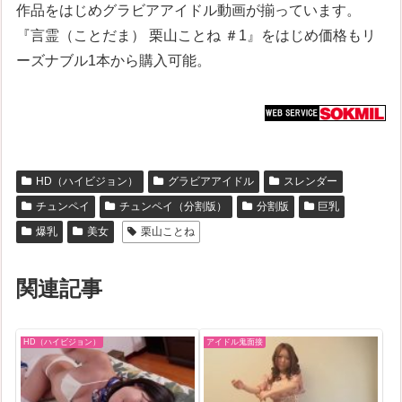
作品をはじめグラビアアイドル動画が揃っています。
『言霊（ことだま） 栗山ことね ＃1』をはじめ価格もリ
ーズナブル1本から購入可能。
HD（ハイビジョン）
グラビアアイドル
スレンダー
チュンペイ
チュンペイ（分割版）
分割版
巨乳
爆乳
美女
栗山ことね
関連記事
HD（ハイビジョン）
アイドル鬼面接