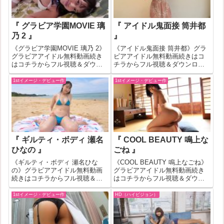
『 グラビア学園MOVIE 璃
『 アイドル鬼面接 筒井都
乃 2 』
』
《グラビア学園MOVIE 璃乃 2》
《アイドル鬼面接 筒井都》グラ
グラビアアイドル無料動画続き
ビアアイドル無料動画続きはコ
はコチラからフル視聴＆ダウン
チラからフル視聴＆ダウンロー
ロードはコチラへ『グラビア学
ドはコチラへ『アイドル鬼面接
園MOVIE 璃乃 2』の作品IDが
筒井都』の作品IDが518361のグ
1stイメージ・デビュー作
1stイメージ・デビュー作
318394のグラビアアイドル無料
ラビアアイドル無料動画紹介！
動画紹介！一部作品はお試し無
一部作品はお試し無料動画が見
料動画が見れない場合も...
れない場合もあります。その場
合は...
『 ギルティ・ボディ 瀬名
『 COOL BEAUTY 鳴上な
ひなの 』
ごね 』
《ギルティ・ボディ 瀬名ひな
《COOL BEAUTY 鳴上なごね》
の》グラビアアイドル無料動画
グラビアアイドル無料動画続き
続きはコチラからフル視聴＆ダ
はコチラからフル視聴＆ダウン
ウンロードはコチラへ『ギルテ
ロードはコチラへ『COOL
ィ・ボディ 瀬名ひなの』の作品
BEAUTY 鳴上なごね』の作品ID
1stイメージ・デビュー作
HD（ハイビジョン）
IDが545792のグラビアアイドル
が409633のグラビアアイドル無
無料動画紹介！一部作品はお試
料動画紹介！一部作品はお試し
し無料動画が見れない場合もあ
無料動画が見れない場...