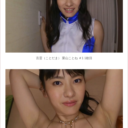
言霊（ことだま） 栗山ことね ＃1 1枚目