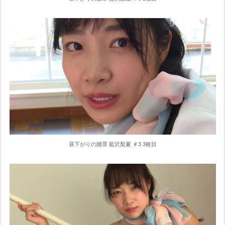
昼下がりの贖罪 藍沢梨夏 ＃3 3枚目