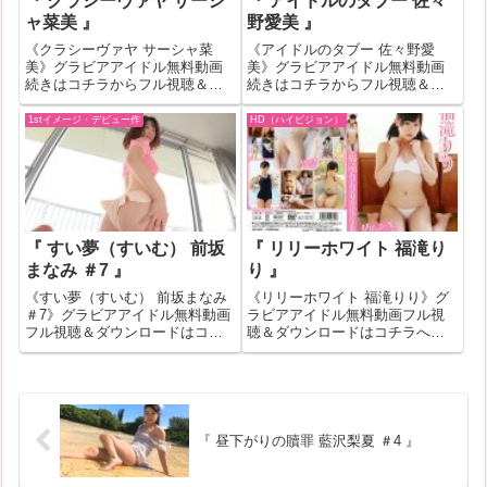
『 クラシーヴァヤ サーシ
『 アイドルのタブー 佐々
ャ菜美 』
野愛美 』
《クラシーヴァヤ サーシャ菜
《アイドルのタブー 佐々野愛
美》グラビアアイドル無料動画
美》グラビアアイドル無料動画
続きはコチラからフル視聴＆ダ
続きはコチラからフル視聴＆ダ
ウンロードはコチラへ『クラシ
ウンロードはコチラへ『アイド
ーヴァヤ サーシャ菜美』の作品
ルのタブー 佐々野愛美』の作品
1stイメージ・デビュー作
HD（ハイビジョン）
IDが372327のグラビアアイドル
IDが377484のグラビアアイドル
無料動画紹介！一部作品はお試
無料動画紹介！一部作品はお試
し無料動画が見れない場合もあ
し無料動画が見れない場合もあ
ります...
ります...
『 すい夢（すいむ） 前坂
『 リリーホワイト 福滝り
まなみ ＃7 』
り 』
《すい夢（すいむ） 前坂まなみ
《リリーホワイト 福滝りり》グ
＃7》グラビアアイドル無料動画
ラビアアイドル無料動画フル視
フル視聴＆ダウンロードはコチ
聴＆ダウンロードはコチラへ
ラへ『すい夢（すいむ） 前坂ま
『リリーホワイト 福滝りり』の
なみ ＃7』の作品IDが511648の
作品IDが183260のグラビアアイ
グラビアアイドル無料動画紹
ドル無料動画紹介！一部作品は
介！一部作品はお試し無料動画
お試し無料動画が見れない場合
が見れない場合もあります。
もあります。その場合はバナー
そ...
クリッ...
『 昼下がりの贖罪 藍沢梨夏 ＃4 』