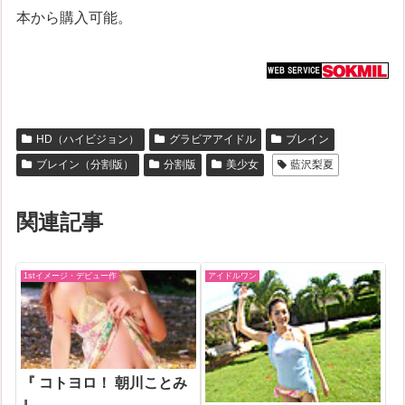
本から購入可能。
HD（ハイビジョン）
グラビアアイドル
ブレイン
ブレイン（分割版）
分割版
美少女
藍沢梨夏
関連記事
1stイメージ・デビュー作
アイドルワン
『 コトヨロ！ 朝川ことみ
』