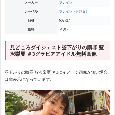
メーカー
ブレイン
レーベル
ブレイン（分割版）
品番
509727
価格
￥30~
見どころダイジェスト昼下がりの贖罪 藍
沢梨夏 ＃3グラビアアイドル無料画像
昼下がりの贖罪 藍沢梨夏 ＃3にイメージ画像が無い場合
は非表示になっています。