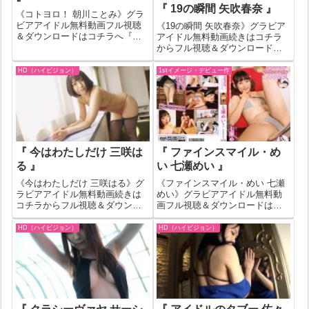
『 19の瞬間 矢吹春奈 』
《コトヨロ！ 朝川ことみ》グラ
ビアアイドル無料動画フル視聴
《19の瞬間 矢吹春奈》グラビア
＆ダウンロードはコチラへ『コ
アイドル無料動画続きはコチラ
トヨロ！ 朝川ことみ』の作品ID
からフル視聴＆ダウンロードは
が81026のグラビアアイドル無料
コチラへ『19の瞬間 矢吹春奈』
動画紹介！一部作品はお試し無
の作品IDが36987のグラビアアイ
HD（ハイビジョン）
1stイメージ・デビュー作
料動画が見れない場合もありま
ドル無料動画紹介！一部作品は
す。その場合はバナークリック
お試し無料動画が見れない場合
で公...
もあります。その場合はバナ
ー...
『 今はわたしだけ 三咲は
『 ファインスマイル・め
る 』
い 七瀬めい 』
《今はわたしだけ 三咲はる》グ
《ファインスマイル・めい 七瀬
ラビアアイドル無料動画続きは
めい》グラビアアイドル無料動
コチラからフル視聴＆ダウンロ
画フル視聴＆ダウンロードはコ
ードはコチラへ『今はわたしだ
チラへ『ファインスマイル・め
け 三咲はる』の作品IDが373067
い 七瀬めい』の作品IDが330838
HD（ハイビジョン）
HD（ハイビジョン）
のグラビアアイドル無料動画紹
のグラビアアイドル無料動画紹
介！一部作品はお試し無料動画
介！一部作品はお試し無料動画
が見れない場合もあります。そ
が見れない場合もあります。そ
の場...
の場...