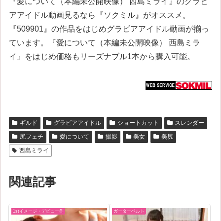
『愛について（本編未公開映像） 西島ミライ』のグラビ
アアイドル動画見るなら『ソクミル』がオススメ。
『509901』の作品をはじめグラビアアイドル動画が揃っ
ています。『愛について（本編未公開映像） 西島ミラ
イ』をはじめ価格もリーズナブル1本から購入可能。
ギルド
グラビアアイドル
ショートカット
スレンダー
尻フェチ
愛について
撮影
美女
美尻
西島ミライ
関連記事
1stイメージ・デビュー作
ガーターベルト