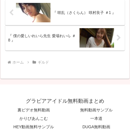
し無料動画が見れない場合もあ
無料動画が見れない場合もあり
ります。その場合...
ます。そ...
『 咲乱（さくらん） 咲村良子 ＃1 』
『 僕の愛しいれいら先生 愛場れいら ＃
8 』
ホーム
ギルド
グラビアアイドル無料動画まとめ
裏ビデオ無料動画
無料動画サンプル
かりびあんこむ
一本道
HEY動画無料サンプル
DUGA無料動画