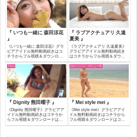
が508889のグラビアアイドル無
合もあります。その場合はバナ
料動画紹介！一部作品はお試し
ーク...
無料動画が見れない場合もあ
り...
『 いつも一緒に 森田涼花
『 ラブアクチュアリ 久遠
』
夏美 』
《いつも一緒に 森田涼花》グラ
《ラブアクチュアリ 久遠夏美》
ビアアイドル無料動画続きはコ
グラビアアイドル無料動画続き
チラからフル視聴＆ダウンロー
はコチラからフル視聴＆ダウン
ドはコチラへ『いつも一緒に 森
ロードはコチラへ『ラブアクチ
田涼花』の作品IDが161600のグ
ュアリ 久遠夏美』の作品IDが
Trico
1stイメージ・デビュー作
ラビアアイドル無料動画紹介！
438591のグラビアアイドル無料
一部作品はお試し無料動画が見
動画紹介！一部作品はお試し無
れない場合もあります。その場
料動画が見れない場合もありま
合は...
す。そ...
『 Dignity 熊田曜子 』
『 Mei style mei 』
《Dignity 熊田曜子》グラビアア
《Mei style mei》グラビアアイ
イドル無料動画続きはコチラか
ドル無料動画続きはコチラから
らフル視聴＆ダウンロードはコ
フル視聴＆ダウンロードはコチ
チラへ『Dignity 熊田曜子』の作
ラへ『Mei style mei』の作品ID
品IDが79044のグラビアアイドル
が176213のグラビアアイドル無
無料動画紹介！一部作品はお試
料動画紹介！一部作品はお試し