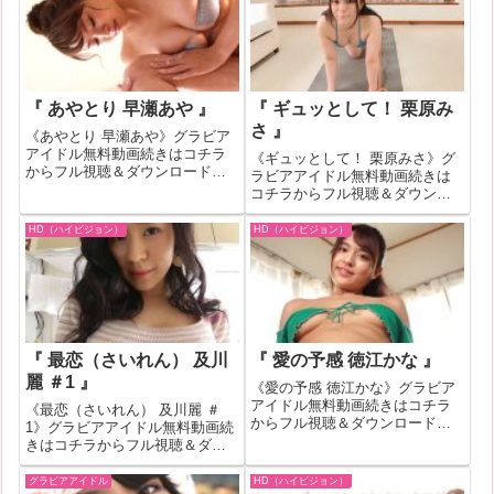
『 あやとり 早瀬あや 』
『 ギュッとして！ 栗原み
さ 』
《あやとり 早瀬あや》グラビア
アイドル無料動画続きはコチラ
《ギュッとして！ 栗原みさ》グ
からフル視聴＆ダウンロードは
ラビアアイドル無料動画続きは
コチラへ『あやとり 早瀬あや』
コチラからフル視聴＆ダウンロ
の作品IDが446147のグラビアア
ードはコチラへ『ギュッとし
イドル無料動画紹介！一部作品
て！ 栗原みさ』の作品IDが
HD（ハイビジョン）
HD（ハイビジョン）
はお試し無料動画が見れない場
334840のグラビアアイドル無料
合もあります。その場合はバナ
動画紹介！一部作品はお試し無
ーク...
料動画が見れない場合もありま
す。その場...
『 最恋（さいれん） 及川
『 愛の予感 徳江かな 』
麗 ＃1 』
《愛の予感 徳江かな》グラビア
アイドル無料動画続きはコチラ
《最恋（さいれん） 及川麗 ＃
からフル視聴＆ダウンロードは
1》グラビアアイドル無料動画続
コチラへ『愛の予感 徳江かな』
きはコチラからフル視聴＆ダウ
の作品IDが366600のグラビアア
ンロードはコチラへ『最恋（さ
イドル無料動画紹介！一部作品
いれん） 及川麗 ＃1』の作品ID
グラビアアイドル
HD（ハイビジョン）
はお試し無料動画が見れない場