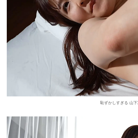
恥ずかしすぎる 山下凛