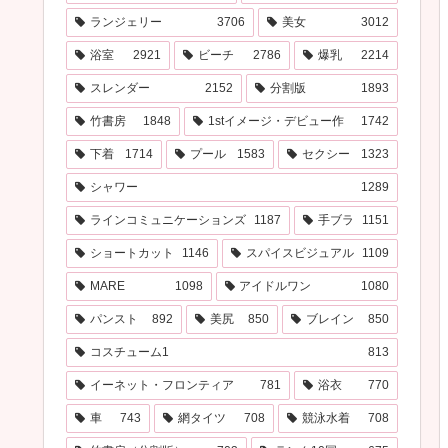
ランジェリー
3706
美女
3012
浴室
2921
ビーチ
2786
爆乳
2214
スレンダー
2152
分割版
1893
竹書房
1848
1stイメージ・デビュー作
1742
下着
1714
プール
1583
セクシー
1323
シャワー
1289
ラインコミュニケーションズ
1187
手ブラ
1151
ショートカット
1146
スパイスビジュアル
1109
MARE
1098
アイドルワン
1080
パンスト
892
美尻
850
ブレイン
850
コスチューム1
813
イーネット・フロンティア
781
浴衣
770
車
743
網タイツ
708
競泳水着
708