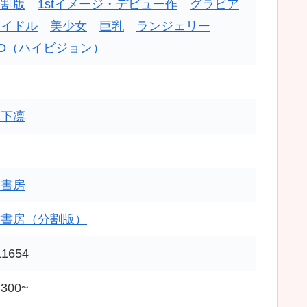
分割版
1stイメージ・デビュー作
グラビア
アイドル
美少女
巨乳
ランジェリー
D（ハイビジョン）
山下凛
竹書房
竹書房（分割版）
11654
300~