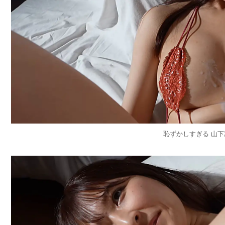
恥ずかしすぎる 山下凛