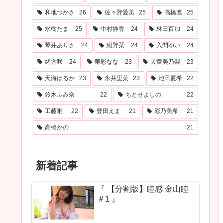
和地つかさ
26
佐々野愛美
25
高橋凛
25
水樹たま
25
中村静香
24
林田百加
24
琴井ありさ
24
紺野栞
24
入間ゆい
24
緒方咲
24
華彩なな
23
犬童美乃梨
23
天海はるか
23
永井里菜
23
池田夏希
22
鈴木ふみ奈
22
ちとせよしの
22
工藤唯
22
豊田えま
21
彩乃美希
21
高橋かの
21
新着記事
『 【分割版】睦感 金山睦
＃1 』