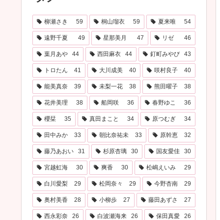
柳瀬さき
59
桐山瑠衣
59
夏来唯
54
遠野千夏
49
星那美月
47
リゼ
46
葉月あや
44
西田麻衣
44
釘町みやび
43
トロたん
41
大川成美
40
咲村良子
40
能美真奈
39
未梨一花
38
熊田曜子
38
花井美理
38
船岡咲
36
春野ゆこ
36
櫻栞
35
真田まこと
34
原つむぎ
34
田中みか
33
朝比奈祐未
33
原幹恵
32
藤乃あおい
31
杉原杏璃
30
国友愛佳
30
宮越虹海
30
爽香
30
松嶋えいみ
29
白川愛梨
29
松岡奈々
29
今野杏南
29
奥村美香
28
小柳歩
27
藤田あずさ
27
西永彩奈
26
白波瀬海来
26
保田真愛
26