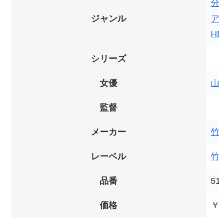
ジャンル
H
シリーズ
女優
監督
メーカー
レーベル
品番
5
価格
￥