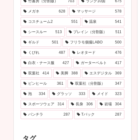
竹書房（分割版）
703
ランク10国
675
メガネ
628
マッサージ
578
コスチューム2
551
温泉
541
シースルー
513
ブレイン（分割版）
511
ギルド
501
フリラモ個撮LABO
500
くびれ
487
レオタード
476
白衣・ナース服
427
ガーターベルト
417
双葉社
414
美脚
388
エスデジタル
369
ピンヒール
361
双葉社（分割版）
347
泡
334
グラッソ
333
メイド
323
スポーツウェア
314
長身
306
岩場
304
パンチラ
287
Tバック
287
タグ