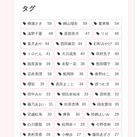
タグ
柳瀬さき
59
桐山瑠衣
59
夏来唯
54
遠野千夏
49
星那美月
47
リゼ
46
葉月あや
44
西田麻衣
44
釘町みやび
43
トロたん
41
大川成美
40
咲村良子
40
能美真奈
39
未梨一花
38
熊田曜子
38
花井美理
38
船岡咲
36
春野ゆこ
36
櫻栞
35
真田まこと
34
原つむぎ
34
田中みか
33
朝比奈祐未
33
原幹恵
32
藤乃あおい
31
杉原杏璃
30
国友愛佳
30
宮越虹海
30
爽香
30
松嶋えいみ
29
白川愛梨
29
松岡奈々
29
今野杏南
29
奥村美香
28
小柳歩
27
藤田あずさ
27