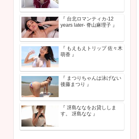
『 台北ロマンティカ-12
years later- 脊山麻理子 』
『 もえもえトリップ 佐々木
萌香 』
『 まつりちゃんは泳げない
後藤まつり 』
『 冴島ななをお貸ししま
す。 冴島なな 』