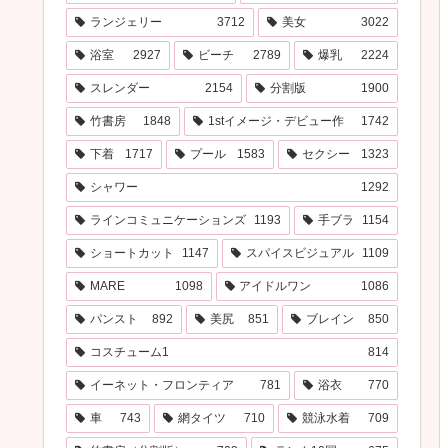
ランジェリー
3712
美女
3022
浴室
2927
ビーチ
2789
爆乳
2224
スレンダー
2154
分割版
1900
竹書房
1848
1stイメージ・デビュー作
1742
下着
1717
プール
1583
セクシー
1323
シャワー
1292
ラインコミュニケーションズ
1193
手ブラ
1154
ショートカット
1147
スパイスビジュアル
1109
MARE
1098
アイドルワン
1086
パンスト
892
美尻
851
ブレイン
850
コスチューム1
814
イーネット・フロンティア
781
浴衣
770
車
743
網タイツ
710
競泳水着
709