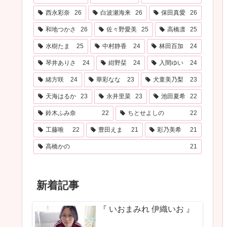
西永彩奈
26
白波瀬海来
26
保田真愛
26
和地つかさ
26
佐々野愛美
25
高橋凛
25
水樹たま
25
中村静香
24
林田百加
24
琴井ありさ
24
紺野栞
24
入間ゆい
24
緒方咲
24
華彩なな
23
犬童美乃梨
23
天海はるか
23
永井里菜
23
池田夏希
22
鈴木ふみ奈
22
ちとせよしの
22
工藤唯
22
豊田えま
21
彩乃美希
21
高橋かの
21
新着記事
『 いおまみれ 伊織いお 』