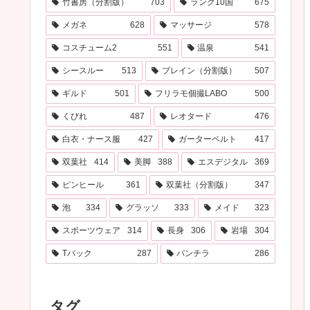
竹書房（分割版）
703
ランク10国
675
メガネ
628
マッサージ
578
コスチューム2
551
温泉
541
シースルー
513
ブレイン（分割版）
507
ギルド
501
フリラモ個撮LABO
500
くびれ
487
レオタード
476
白衣・ナース服
427
ガーターベルト
417
双葉社
414
美脚
388
エスデジタル
369
ピンヒール
361
双葉社（分割版）
347
泡
334
グラッソ
333
メイド
323
スポーツウェア
314
長身
306
岩場
304
Tバック
287
パンチラ
286
タグ