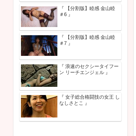
『 【分割版】睦感 金山睦
＃6 』
『 【分割版】睦感 金山睦
＃7 』
『 浪速のセクシータイフー
ン リーチエンジェル 』
『 女子総合格闘技の女王 し
なしさとこ 』