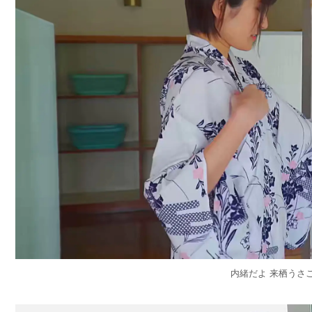
内緒だよ 来栖うさこ