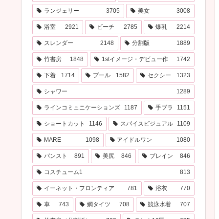
ランジェリー
3705
美女
3008
浴室
2921
ビーチ
2785
爆乳
2214
スレンダー
2148
分割版
1889
竹書房
1848
1stイメージ・デビュー作
1742
下着
1714
プール
1582
セクシー
1323
シャワー
1289
ラインコミュニケーションズ
1187
手ブラ
1151
ショートカット
1146
スパイスビジュアル
1109
MARE
1098
アイドルワン
1080
パンスト
891
美尻
846
ブレイン
846
コスチューム1
813
イーネット・フロンティア
781
浴衣
770
車
743
網タイツ
708
競泳水着
707