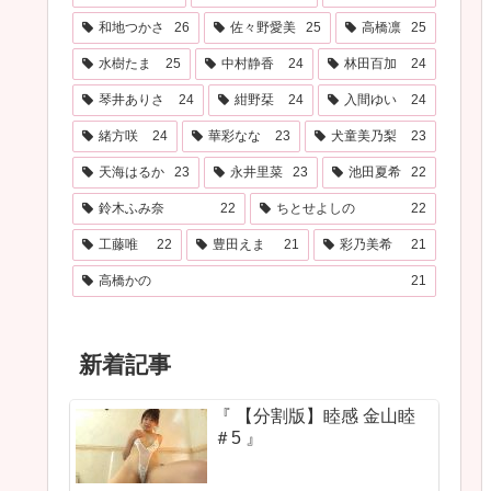
和地つかさ
26
佐々野愛美
25
高橋凛
25
水樹たま
25
中村静香
24
林田百加
24
琴井ありさ
24
紺野栞
24
入間ゆい
24
緒方咲
24
華彩なな
23
犬童美乃梨
23
天海はるか
23
永井里菜
23
池田夏希
22
鈴木ふみ奈
22
ちとせよしの
22
工藤唯
22
豊田えま
21
彩乃美希
21
高橋かの
21
新着記事
『 【分割版】睦感 金山睦
＃5 』