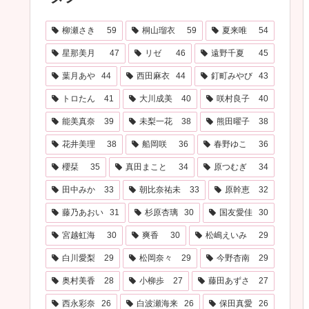
柳瀬さき
59
桐山瑠衣
59
夏来唯
54
星那美月
47
リゼ
46
遠野千夏
45
葉月あや
44
西田麻衣
44
釘町みやび
43
トロたん
41
大川成美
40
咲村良子
40
能美真奈
39
未梨一花
38
熊田曜子
38
花井美理
38
船岡咲
36
春野ゆこ
36
櫻栞
35
真田まこと
34
原つむぎ
34
田中みか
33
朝比奈祐未
33
原幹恵
32
藤乃あおい
31
杉原杏璃
30
国友愛佳
30
宮越虹海
30
爽香
30
松嶋えいみ
29
白川愛梨
29
松岡奈々
29
今野杏南
29
奥村美香
28
小柳歩
27
藤田あずさ
27
西永彩奈
26
白波瀬海来
26
保田真愛
26