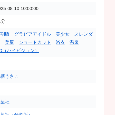
025-08-10 10:00:00
1分
分割版
グラビアアイドル
美少女
スレンダ
ー
美尻
ショートカット
浴衣
温泉
D（ハイビジョン）
来栖うさこ
双葉社
双葉社（分割版）