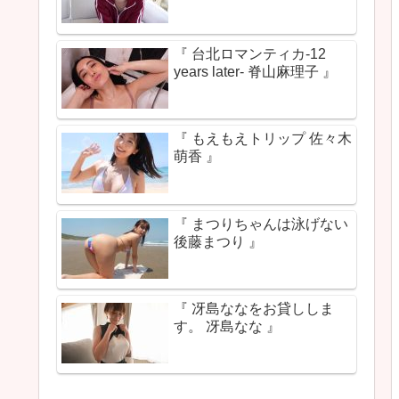
『 台北ロマンティカ-12
years later- 脊山麻理子 』
『 もえもえトリップ 佐々木
萌香 』
『 まつりちゃんは泳げない
後藤まつり 』
『 冴島ななをお貸ししま
す。 冴島なな 』