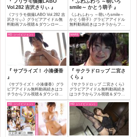
『 フリラモ個撮LABO
『 ふわふわっ ～萌いろ
Vol.282 吉沢さりぃ 』
smile～ かとう萌子 』
《フリラモ個撮LABO Vol.282 吉
《ふわふわっ ～萌いろsmile～
沢さりぃ》グラビアアイドル無
かとう萌子》グラビアアイドル
料動画フル視聴＆ダウンロード
無料動画続きはコチラからフル
はコチラへ『フリラモ個撮LABO
視聴＆ダウンロードはコチラへ
Vol.282 吉沢さりぃ』の作品IDが
『ふわふわっ ～萌いろsmile～
HD（ハイビジョン）
MARE
459468のグラビアアイドル無料
かとう萌子』の作品IDが245667
動画紹介！一部作品はお試し無
のグラビアアイドル無料動画紹
料動画...
介！一部作品はお試し...
『 サプライズ！ 小湊優香
『 サクラドロップ 二宮さ
』
くら 』
《サプライズ！ 小湊優香》グラ
《サクラドロップ 二宮さくら》
ビアアイドル無料動画続きはコ
グラビアアイドル無料動画続き
チラからフル視聴＆ダウンロー
はコチラからフル視聴＆ダウン
ドはコチラへ『サプライズ！ 小
ロードはコチラへ『サクラドロ
湊優香』の作品IDが498499のグ
ップ 二宮さくら』の作品IDが
HD（ハイビジョン）
HD（ハイビジョン）
ラビアアイドル無料動画紹介！
269532のグラビアアイドル無料
一部作品はお試し無料動画が見
動画紹介！一部作品はお試し無
れない場合もあります。その場
料動画が見れない場合もありま
合は...
す。そ...