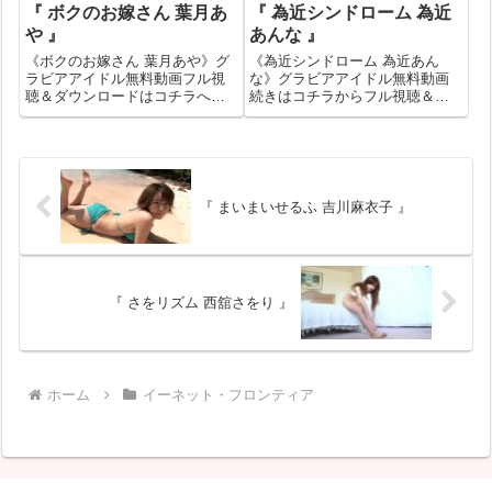
『 ボクのお嫁さん 葉月あ
『 為近シンドローム 為近
や 』
あんな 』
《ボクのお嫁さん 葉月あや》グ
《為近シンドローム 為近あん
ラビアアイドル無料動画フル視
な》グラビアアイドル無料動画
聴＆ダウンロードはコチラへ
続きはコチラからフル視聴＆ダ
『ボクのお嫁さん 葉月あや』の
ウンロードはコチラへ『為近シ
作品IDが286654のグラビアアイ
ンドローム 為近あんな』の作品
ドル無料動画紹介！一部作品は
IDが448035のグラビアアイドル
お試し無料動画が見れない場合
無料動画紹介！一部作品はお試
もあります。その場合はバナー
し無料動画が見れない場合もあ
クリッ...
ります...
『 まいまいせるふ 吉川麻衣子 』
『 さをリズム 西舘さをり 』
ホーム
イーネット・フロンティア