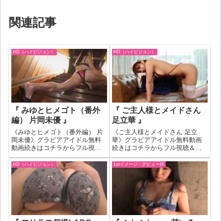
関連記事
HD（ハイビジョン）
HD（ハイビジョン）
『 みゆとヒメゴト（番外
『 ご主人様とメイドさん
編） 片岡未優 』
足立華 』
《みゆとヒメゴト（番外編） 片
《ご主人様とメイドさん 足立
岡未優》グラビアアイドル無料
華》グラビアアイドル無料動画
動画続きはコチラからフル視聴
続きはコチラからフル視聴＆ダ
＆ダウンロードはコチラへ『み
ウンロードはコチラへ『ご主人
ゆとヒメゴト（番外編） 片岡未
様とメイドさん 足立華』の作品
HD（ハイビジョン）
1stイメージ・デビュー作
優』の作品IDが505092のグラビ
IDが369999のグラビアアイドル
アアイドル無料動画紹介！一部
無料動画紹介！一部作品はお試
作品はお試し無料動画が見れな
し無料動画が見れない場合もあ
い場...
ります...