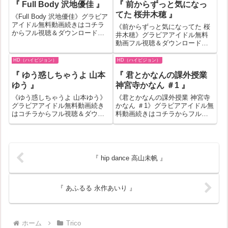
『 Full Body 沢地優佳 』
『 前からずっと気になっ
し無料動画が見れない場合もあ
介！一部作品はお試し無料動画
ります。その場合はバナ...
が見れない場合もあります。そ
てた 桜井木穂 』
《Full Body 沢地優佳》グラビア
の場...
アイドル無料動画続きはコチラ
《前からずっと気になってた 桜
からフル視聴＆ダウンロードは
井木穂》グラビアアイドル無料
コチラへ『Full Body 沢地優佳』
動画フル視聴＆ダウンロードは
の作品IDが27054のグラビアアイ
コチラへ『前からずっと気にな
ドル無料動画紹介！一部作品は
ってた 桜井木穂』の作品IDが
HD（ハイビジョン）
HD（ハイビジョン）
お試し無料動画が見れない場合
396198のグラビアアイドル無料
もあります。...
『 ゆう惑しちゃうよ 山本
『 君とかなんの課外授業
動画紹介！一部作品はお試し無
料動画が見れない場合もありま
ゆう 』
神宮寺かなん ＃1 』
す。そ...
《ゆう惑しちゃうよ 山本ゆう》
《君とかなんの課外授業 神宮寺
グラビアアイドル無料動画続き
かなん ＃1》グラビアアイドル無
はコチラからフル視聴＆ダウン
料動画続きはコチラからフル視
ロードはコチラへ『ゆう惑しち
聴＆ダウンロードはコチラへ
ゃうよ 山本ゆう』の作品IDが
『君とかなんの課外授業 神宮寺
339032のグラビアアイドル無料
かなん ＃1』の作品IDが526210
動画紹介！一部作品はお試し無
のグラビアアイドル無料動画紹
料動画が見れない場合もありま
介！一部作品はお試し無料動
『 hip dance 高山未帆 』
す。そ...
画...
『 あふるる 永作あいり 』
ホーム
Trico