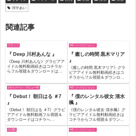
河中あい
関連記事
グラッソ
HD（ハイビジョン）
『 Deep 川村あんな 』
『 癒しの時間 黒木マリア
』
《Deep 川村あんな》グラビアア
イドル無料動画続きはコチラか
《癒しの時間 黒木マリア》グラ
らフル視聴＆ダウンロードはコ
ビアアイドル無料動画続きはコ
チラへ『Deep 川村あんな』の作
チラからフル視聴＆ダウンロー
品IDが150203のグラビアアイド
ドはコチラへ『癒しの時間 黒木
ル無料動画紹介！一部作品はお
マリア』の作品IDが426889のグ
1stイメージ・デビュー作
HD（ハイビジョン）
試し無料動画が見れない場合も
ラビアアイドル無料動画紹介！
あります。その場合はバナ...
『 Debut！ 朝日はる ＃7
『 僕のレンタル彼女 清水
一部作品はお試し無料動画が見
れない場合もあります。その場
』
楓 』
合は...
《Debut！ 朝日はる ＃7》グラビ
《僕のレンタル彼女 清水楓》グ
アアイドル無料動画フル視聴＆
ラビアアイドル無料動画続きは
ダウンロードはコチラへ
コチラからフル視聴＆ダウンロ
『Debut！ 朝日はる ＃7』の作品
ードはコチラへ『僕のレンタル
IDが519491のグラビアアイドル
彼女 清水楓』の作品IDが259671
CUBE
HD（ハイビジョン）
無料動画紹介！一部作品はお試
のグラビアアイドル無料動画紹