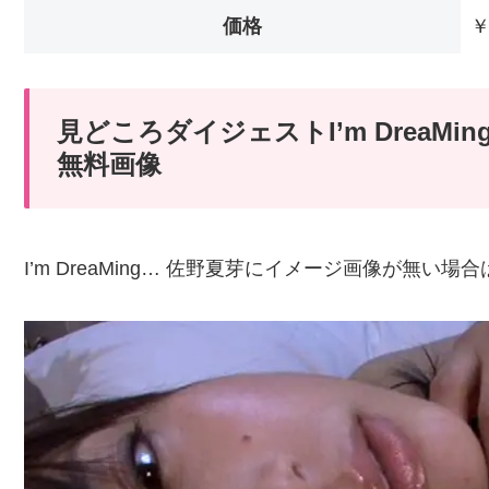
価格
￥
見どころダイジェストI’m DreaM
無料画像
I’m DreaMing… 佐野夏芽にイメージ画像が無い