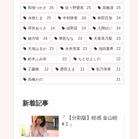
和地つかさ
26
佐々野愛美
25
高橋凛
25
水樹たま
25
中村静香
24
林田百加
24
琴井ありさ
24
紺野栞
24
入間ゆい
24
緒方咲
24
華彩なな
23
犬童美乃梨
23
天海はるか
23
永井里菜
23
池田夏希
22
鈴木ふみ奈
22
ちとせよしの
22
工藤唯
22
豊田えま
21
彩乃美希
21
高橋かの
21
新着記事
『 【分割版】睦感 金山睦
＃1 』