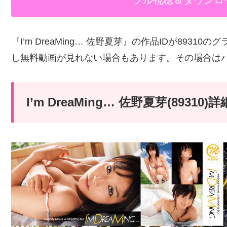
フル視聴＆ダウンロ
『I’m DreaMing… 佐野夏芽』の作品IDが893
し無料動画が見れない場合もあります。その場合は
I’m DreaMing… 佐野夏芽(893