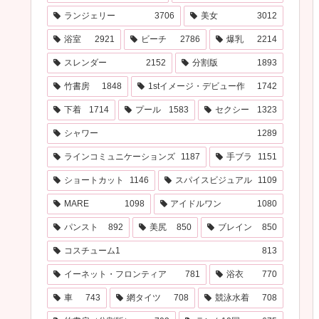
ランジェリー
3706
美女
3012
浴室
2921
ビーチ
2786
爆乳
2214
スレンダー
2152
分割版
1893
竹書房
1848
1stイメージ・デビュー作
1742
下着
1714
プール
1583
セクシー
1323
シャワー
1289
ラインコミュニケーションズ
1187
手ブラ
1151
ショートカット
1146
スパイスビジュアル
1109
MARE
1098
アイドルワン
1080
パンスト
892
美尻
850
ブレイン
850
コスチューム1
813
イーネット・フロンティア
781
浴衣
770
車
743
網タイツ
708
競泳水着
708