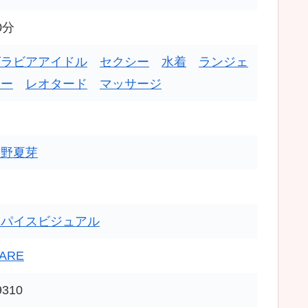
0分
グラビアアイドル
セクシー
水着
ランジェ
リー
レオタード
マッサージ
佐野夏芽
スパイスビジュアル
ARE
9310