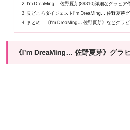
I’m DreaMing… 佐野夏芽(89310)詳細なグラビ
見どころダイジェストI’m DreaMing… 佐野
まとめ：《I’m DreaMing… 佐野夏芽》な
《I’m DreaMing… 佐野夏芽》
続きはコチラから