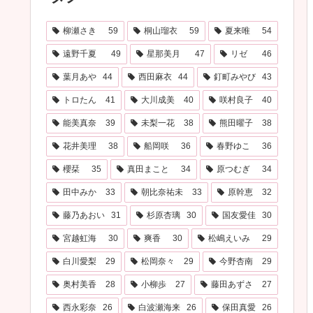
柳瀬さき
59
桐山瑠衣
59
夏来唯
54
遠野千夏
49
星那美月
47
リゼ
46
葉月あや
44
西田麻衣
44
釘町みやび
43
トロたん
41
大川成美
40
咲村良子
40
能美真奈
39
未梨一花
38
熊田曜子
38
花井美理
38
船岡咲
36
春野ゆこ
36
櫻栞
35
真田まこと
34
原つむぎ
34
田中みか
33
朝比奈祐未
33
原幹恵
32
藤乃あおい
31
杉原杏璃
30
国友愛佳
30
宮越虹海
30
爽香
30
松嶋えいみ
29
白川愛梨
29
松岡奈々
29
今野杏南
29
奥村美香
28
小柳歩
27
藤田あずさ
27
西永彩奈
26
白波瀬海来
26
保田真愛
26