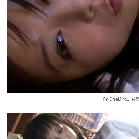
I’m DreaMing… 