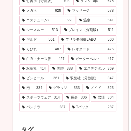
竹書房（分割版）
703
ランク10国
675
メガネ
628
マッサージ
578
コスチューム2
551
温泉
541
シースルー
513
ブレイン（分割版）
511
ギルド
501
フリラモ個撮LABO
500
くびれ
487
レオタード
476
白衣・ナース服
427
ガーターベルト
417
双葉社
414
美脚
388
エスデジタル
369
ピンヒール
361
双葉社（分割版）
347
泡
334
グラッソ
333
メイド
323
スポーツウェア
314
長身
306
岩場
304
パンチラ
287
Tバック
287
タグ